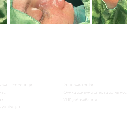
еню
лечения
чална страница
Ринопластика
нас
Функционални операции на нос
ог
УНГ заболявания
муникация