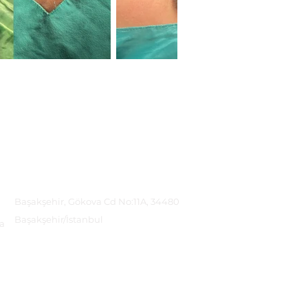
Адрес
Başakşehir, Gökova Cd No:11A, 34480
Başakşehir/İstanbul
а
Вземете упътвания