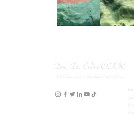
М
На
за 
бл
info@erdinccekic.com
Ко
+90 212 871 9457
+90 553 941 71 79