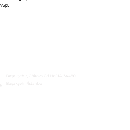
лър.
Адрес
Başakşehir, Gökova Cd No:11A, 34480
Başakşehir/İstanbul
а
Вземете упътвания