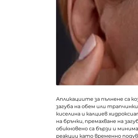
Апликациите за пълнене са ко
загуба на обем или трапчинк
киселина и калциев хидроксиа
на бръчки, премахване на заг
обикновено са бързи и минима
реакции като временно подув