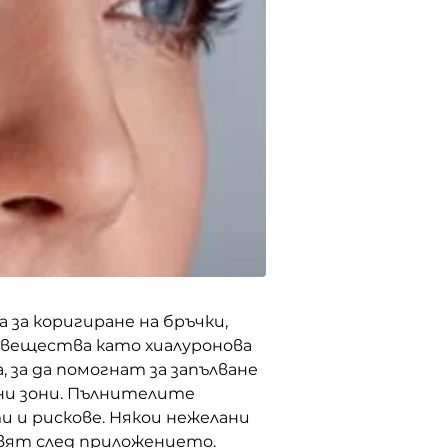
 за коригиране на бръчки, 
 вещества като хиалуронова 
за да помогнат за запълване 
ени зони. Пълнителите 
 и рискове. Някои нежелани 
вят след приложението. 