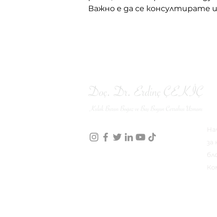
Важно е да се консултирате 
М
На
за 
бл
info@erdinccekic.com
Ко
+90 212 871 9457
+90 553 941 71 79