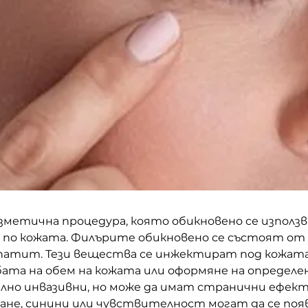
зметична процедура, която обикновено се използва
и по кожата. Филърите обикновено се състоят от
патит. Тези вещества се инжектират под кожата, 
убата на обем на кожата или оформяне на определ
лно инвазивни, но може да имат странични ефекти
ане, синини или чувствителност могат да се поя