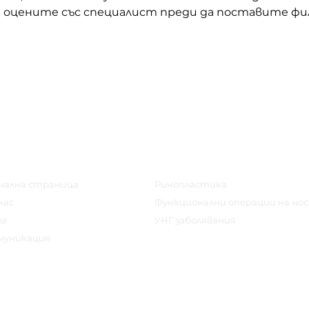
и оцените със специалист преди да поставите фи
еню
лечения
чална страница
Ринопластика
нас
Функционални операции на нос
ог
УНГ заболявания
муникация